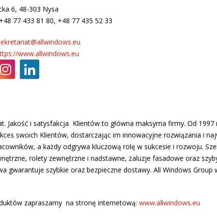
acka 6, 48-303 Nysa
 +48 77 433 81 80, +48 77 435 52 33
sekretariat@allwindows.eu
ttps://www.allwindows.eu
lat. Jakość i satysfakcja Klientów to główna maksyma firmy. Od 199
ces swoich Klientów, dostarczając im innowacyjne rozwiązania i naj
acowników, a każdy odgrywa kluczową rolę w sukcesie i rozwoju. Sz
ętrzne, rolety zewnętrzne i nadstawne, żaluzje fasadowe oraz szyb
towa gwarantuje szybkie oraz bezpieczne dostawy. All Windows Gro
roduktów zapraszamy na stronę internetową:
www.allwindows.eu