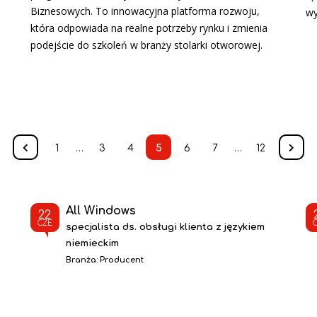
Biznesowych. To innowacyjna platforma rozwoju,
wy
która odpowiada na realne potrzeby rynku i zmienia
podejście do szkoleń w branży stolarki otworowej.
1
…
3
4
5
6
7
…
12
All Windows
22
CZE
specjalista ds. obsługi klienta z językiem
niemieckim
Branża:
Producent