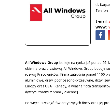
ul. Karp
Telefon:
E-mail:
WWW:
h
All Windows Group
istnieje na rynku już ponad 26 
okienną oraz drzwiową. All Windows Group buduje suk
rozwój Pracowników. Firma zatrudnia ponad 1100 pr
aluminiowe, drzwi podnoszono-przesuwne, drzwi zewn
Europy oraz USA i Kanady, a własna flota transpor
dystrybutorami z branży okiennej.
Po więcej szczegółów dotyczących firmy oraz jej p