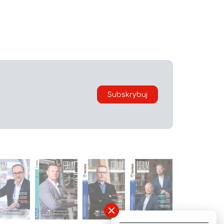
Subskrybuj
×