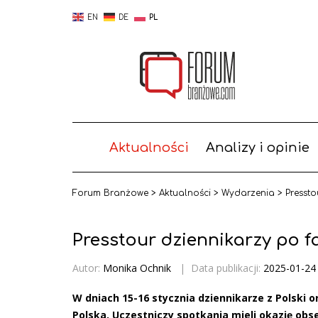
EN
DE
PL
Aktualności
Analizy i opinie
Forum Branżowe
>
Aktualności
>
Wydarzenia
>
Presst
Presstour dziennikarzy po 
Autor:
Monika Ochnik
|
Data publikacji:
2025-01-24
W dniach 15-16 stycznia dziennikarze z Polski
Polska. Uczestniczy spotkania mieli okazję ob