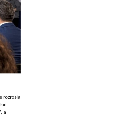
e rozrosła
kład
, a