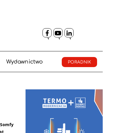
Facebook
YouTube
LinkedIn
Wydawnictwo
PORADNIK
z Somfy
at