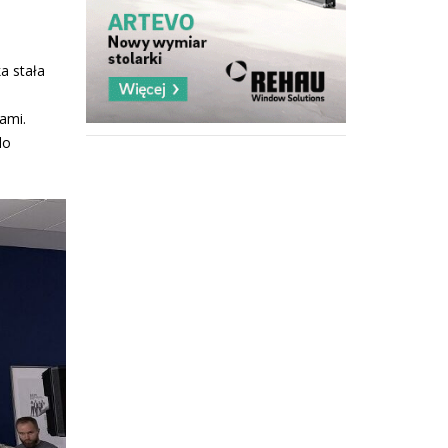
a stała
ami.
do