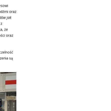
esowi
udźmi oraz
ędów jak
 z
a, że
ści oraz
zczelność
zenia są