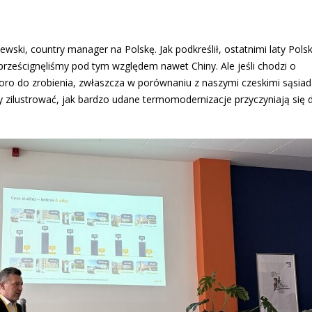
wski, country manager na Polskę. Jak podkreślił, ostatnimi laty Polsk
r. prześcignęliśmy pod tym względem nawet Chiny. Ale jeśli chodzi o
oro do zrobienia, zwłaszcza w porównaniu z naszymi czeskimi sąsiad
y zilustrować, jak bardzo udane termomodernizacje przyczyniają się 