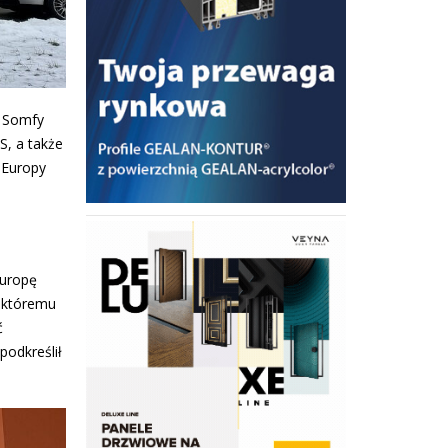
i Somfy
S, a także
 Europy
Europę
, któremu
ć
podkreślił