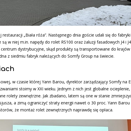
 restauracji „Biała róża”. Następnego dnia goście udali się do fabryk
w niej m.in. napędy do rolet RS100 oraz żaluzji fasadowych J4 i J4
 centrum dystrybucyjne, skąd produkty są transportowane do krajów
dna z siedmiu fabryk należących do Somfy Group na świecie.
iach
asowej, w czasie której Yann Barou, dyrektor zarządzający Somfy na 
waniami stoimy w XXI wieku. Jednym z nich jest globalne ocieplenie
ne rolety zewnętrzne. Jak zbadano, latem są one w stanie zmniejszy
usza, a zimą ograniczyć straty energii nawet o 30 proc. Yann Barou 
estorów, że montaż rolet zewnętrznych naprawdę się opłaca.