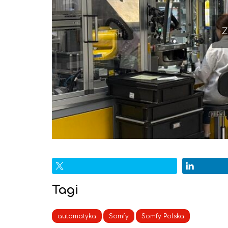
Z
Tagi
automatyka
Somfy
Somfy Polska