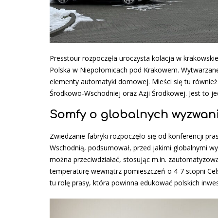
Presstour rozpoczęła uroczysta kolacja w krakowskiej
Polska w Niepołomicach pod Krakowem. Wytwarzane są 
elementy automatyki domowej. Mieści się tu również
Środkowo-Wschodniej oraz Azji Środkowej. Jest to je
Somfy o globalnych wyzwan
Zwiedzanie fabryki rozpoczęło się od konferencji pr
Wschodnią, podsumował, przed jakimi globalnymi wyz
można przeciwdziałać, stosując m.in. zautomatyzowa
temperaturę wewnątrz pomieszczeń o 4-7 stopni Celsj
tu rolę prasy, która powinna edukować polskich inw