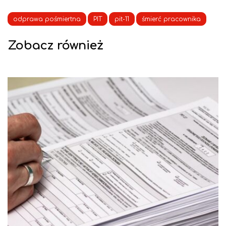
odprawa pośmiertna
PIT
pit-11
śmierć pracownika
Zobacz również