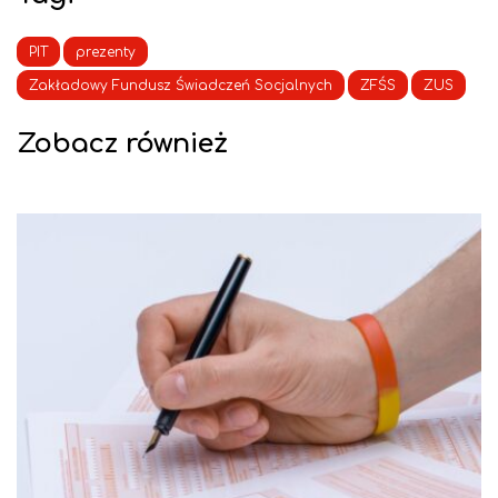
PIT
prezenty
Zakładowy Fundusz Świadczeń Socjalnych
ZFŚS
ZUS
Zobacz również