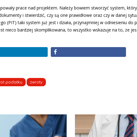
tępowały prace nad projektem. Należy bowiem stworzyć system, który
okumenty i stwierdzić, czy są one prawidłowe oraz czy w danej sytua
 (PIT) taki system już jest i działa, przynajmniej w odniesieniu do
est nieco bardziej skomplikowana, to wszystko wskazuje na to, że je
rot podatku
zwroty