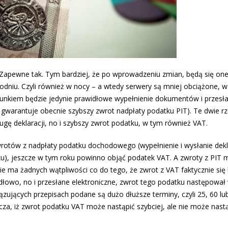
 Zapewne tak. Tym bardziej, że po wprowadzeniu zmian, będą się on
dniu. Czyli również w nocy – a wtedy serwery są mniej obciążone, w
runkiem będzie jedynie prawidłowe wypełnienie dokumentów i przesła
co gwarantuje obecnie szybszy zwrot nadpłaty podatku PIT). Te dwie r
 deklaracji, no i szybszy zwrot podatku, w tym również VAT.
rotów z nadpłaty podatku dochodowego (wypełnienie i wysłanie dekl
ku), jeszcze w tym roku powinno objąć podatek VAT. A zwroty z PIT 
nie ma żadnych wątpliwości co do tego, że zwrot z VAT faktycznie si
łowo, no i przesłane elektroniczne, zwrot tego podatku następował
ązujących przepisach podane są dużo dłuższe terminy, czyli 25, 60 l
za, iż zwrot podatku VAT może nastąpić szybciej, ale nie może nastą