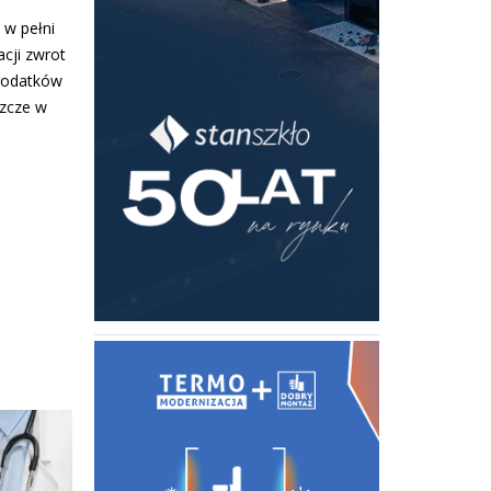
 w pełni
cji zwrot
 podatków
szcze w