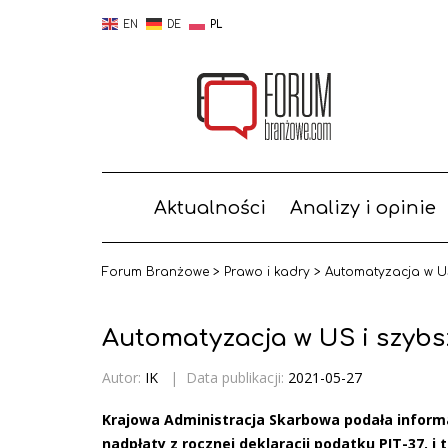
EN
DE
PL
Aktualności
Analizy i opinie
Forum Branżowe
>
Prawo i kadry
>
Automatyzacja w U
Automatyzacja w US i szyb
Autor:
IK
|
Data publikacji:
2021-05-27
Krajowa Administracja Skarbowa podała inform
nadpłaty z rocznej deklaracji podatku PIT-37, 