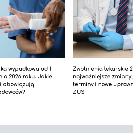
dka wypadkowa od 1
Zwolnienia lekarskie 2
nia 2026 roku. Jakie
najważniejsze zmiany,
i obowiązują
terminy i nowe uprawn
odawców?
ZUS