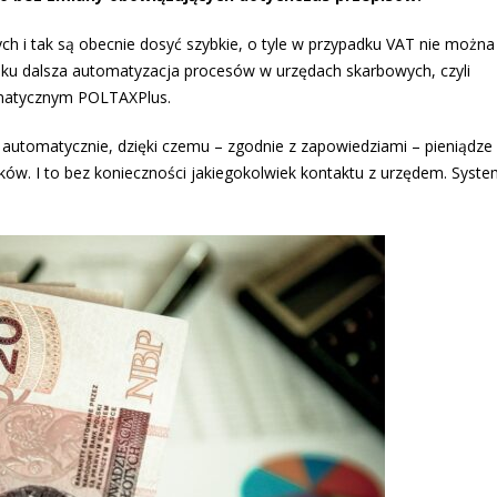
ch i tak są obecnie dosyć szybkie, o tyle w przypadku VAT nie można 
ku dalsza automatyzacja procesów w urzędach skarbowych, czyli
rmatycznym POLTAXPlus.
utomatycznie, dzięki czemu – zgodnie z zapowiedziami – pieniądze
ków. I to bez konieczności jakiegokolwiek kontaktu z urzędem. Syste