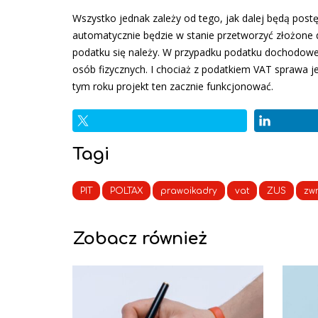
Wszystko jednak zależy od tego, jak dalej będą pos
automatycznie będzie w stanie przetworzyć złożone d
podatku się należy. W przypadku podatku dochodowego
osób fizycznych. I chociaż z podatkiem VAT sprawa j
tym roku projekt ten zacznie funkcjonować.
Tagi
PIT
POLTAX
prawoikadry
vat
ZUS
zw
Zobacz również