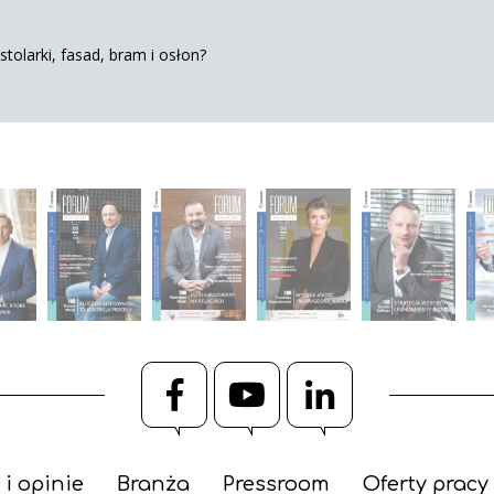
tolarki, fasad, bram i osłon?
Facebook
YouTube
LinkedIn
 i opinie
Branża
Pressroom
Oferty pracy