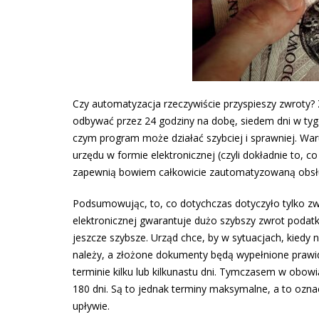
Czy automatyzacja rzeczywiście przyspieszy zwroty?
odbywać przez 24 godziny na dobę, siedem dni w tygo
czym program może działać szybciej i sprawniej. Wa
urzędu w formie elektronicznej (czyli dokładnie to, 
zapewnią bowiem całkowicie zautomatyzowaną obsługę
Podsumowując, to, co dotychczas dotyczyło tylko zw
elektronicznej gwarantuje dużo szybszy zwrot podat
jeszcze szybsze. Urząd chce, by w sytuacjach, kiedy 
należy, a złożone dokumenty będą wypełnione prawid
terminie kilku lub kilkunastu dni. Tymczasem w obowi
180 dni. Są to jednak terminy maksymalne, a to oznac
upływie.