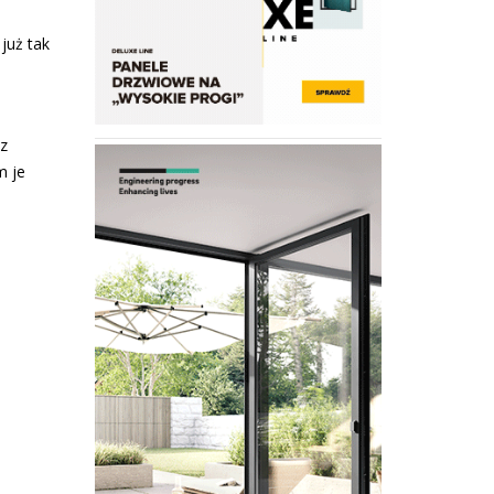
już tak
 z
m je