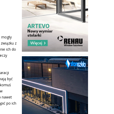
e mogły
 związku z
nie ich do
zeczy
aracji
mają być
ę komuś
 w
ub nawet
pić po ich