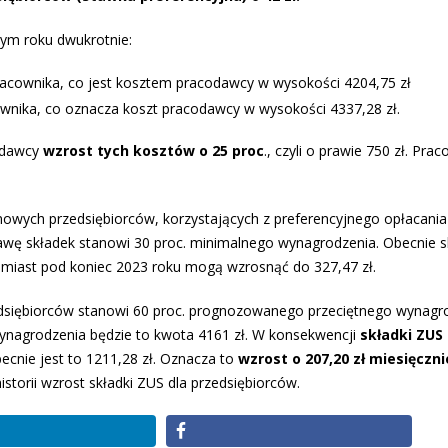
łym roku dwukrotnie:
racownika, co jest kosztem pracodawcy w wysokości 4204,75 zł
wnika, co oznacza koszt pracodawcy w wysokości 4337,28 zł.
codawcy
wzrost tych kosztów o 25 proc
., czyli o prawie 750 zł. Pra
owych przedsiębiorców, korzystających z preferencyjnego opłacania
wę składek stanowi 30 proc. minimalnego wynagrodzenia. Obecnie sk
omiast pod koniec 2023 roku mogą wzrosnąć do 327,47 zł.
dsiębiorców stanowi 60 proc. prognozowanego przeciętnego wynagro
ynagrodzenia będzie to kwota 4161 zł. W konsekwencji
składki ZUS
ecnie jest to 1211,28 zł. Oznacza to
wzrost o 207,20 zł miesięczni
storii wzrost składki ZUS dla przedsiębiorców.