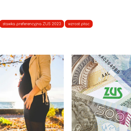
stawka preferencyjna ZUS 2023
wzrost płac