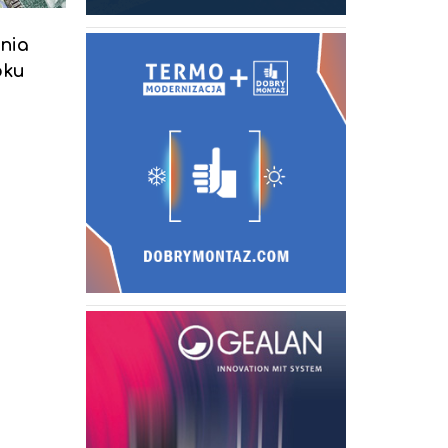
nia
oku