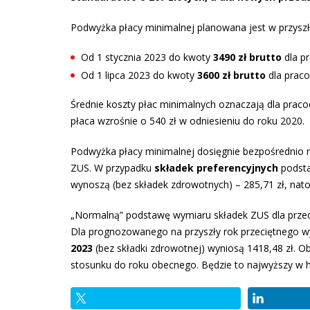
Podwyżka płacy minimalnej planowana jest w przysz
Od 1 stycznia 2023 do kwoty
3490 zł brutto
dla p
Od 1 lipca 2023 do kwoty
3600 zł brutto
dla praco
Średnie koszty płac minimalnych oznaczają dla pra
płaca wzrośnie o 540 zł w odniesieniu do roku 2020.
Podwyżka płacy minimalnej dosięgnie bezpośrednio n
ZUS. W przypadku
składek preferencyjnych
podsta
wynoszą (bez składek zdrowotnych) – 285,71 zł, nat
„Normalną” podstawę wymiaru składek ZUS dla prze
Dla prognozowanego na przyszły rok przeciętnego w
2023
(bez składki zdrowotnej) wyniosą 1418,48 zł. Ob
stosunku do roku obecnego. Będzie to najwyższy w hi