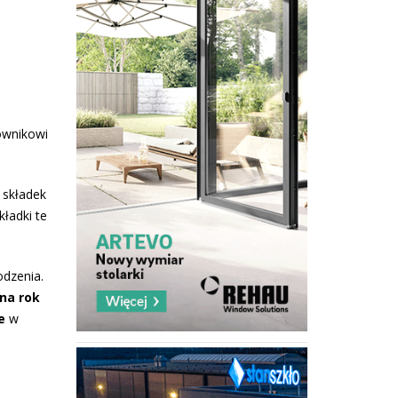
cownikowi
 składek
ładki te
dzenia.
 na rok
e
w