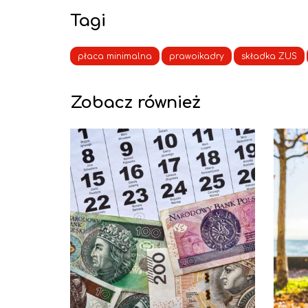
Tagi
płaca minimalna
prawoikadry
składka ZUS
Zobacz również