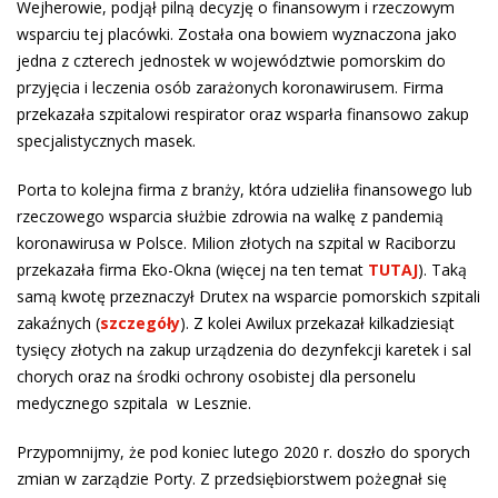
Wejherowie, podjął pilną decyzję o finansowym i rzeczowym
wsparciu tej placówki. Została ona bowiem wyznaczona jako
jedna z czterech jednostek w województwie pomorskim do
przyjęcia i leczenia osób zarażonych koronawirusem. Firma
przekazała szpitalowi respirator oraz wsparła finansowo zakup
specjalistycznych masek.
Porta to kolejna firma z branży, która udzieliła finansowego lub
rzeczowego wsparcia służbie zdrowia na walkę z pandemią
koronawirusa w Polsce. Milion złotych na szpital w Raciborzu
przekazała firma Eko-Okna (więcej na ten temat
TUTAJ
). Taką
samą kwotę przeznaczył Drutex na wsparcie pomorskich szpitali
zakaźnych (
szczegóły
). Z kolei Awilux przekazał kilkadziesiąt
tysięcy złotych na zakup urządzenia do dezynfekcji karetek i sal
chorych oraz na środki ochrony osobistej dla personelu
medycznego szpitala w Lesznie.
Przypomnijmy, że pod koniec lutego 2020 r. doszło do sporych
zmian w zarządzie Porty. Z przedsiębiorstwem pożegnał się