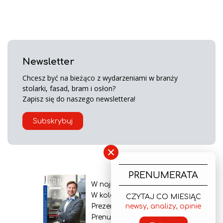
Newsletter
Chcesz być na bieżąco z wydarzeniami w branży
stolarki, fasad, bram i osłon?
Zapisz się do naszego newslettera!
Subskrybuj
×
PRENUMERATA
W najnowszym wydaniu
W kolejnym numerze
CZYTAJ CO MIESIĄC
newsy, analizy, opinie
Prezentacja gazety
Prenumerata