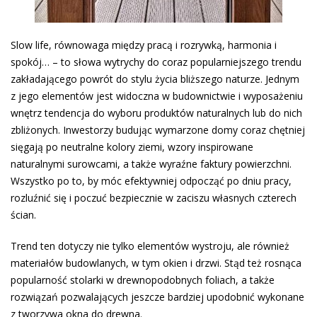
Slow life, równowaga między pracą i rozrywką, harmonia i
spokój… – to słowa wytrychy do coraz popularniejszego trendu
zakładającego powrót do stylu życia bliższego naturze. Jednym
z jego elementów jest widoczna w budownictwie i wyposażeniu
wnętrz tendencja do wyboru produktów naturalnych lub do nich
zbliżonych. Inwestorzy budując wymarzone domy coraz chętniej
sięgają po neutralne kolory ziemi, wzory inspirowane
naturalnymi surowcami, a także wyraźne faktury powierzchni.
Wszystko po to, by móc efektywniej odpocząć po dniu pracy,
rozluźnić się i poczuć bezpiecznie w zaciszu własnych czterech
ścian.
Trend ten dotyczy nie tylko elementów wystroju, ale również
materiałów budowlanych, w tym okien i drzwi. Stąd też rosnąca
popularność stolarki w drewnopodobnych foliach, a także
rozwiązań pozwalających jeszcze bardziej upodobnić wykonane
z tworzywa okna do drewna.