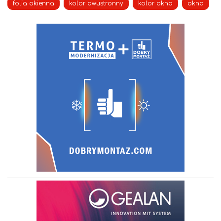
folia okienna
kolor dwustronny
kolor okna
okna