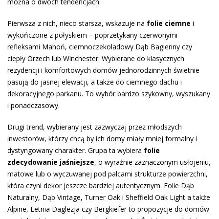
można o dwóch tendencjach.
Pierwsza z nich, nieco starsza, wskazuje na
folie ciemne
i
wykończone z połyskiem – poprzetykany czerwonymi
refleksami Mahoń, ciemnoczekoladowy Dąb Bagienny czy
ciepły Orzech lub Winchester. Wybierane do klasycznych
rezydencji i komfortowych domów jednorodzinnych świetnie
pasują do jasnej elewacji, a także do ciemnego dachu i
dekoracyjnego parkanu. To wybór bardzo szykowny, wyszukany
i ponadczasowy.
Drugi trend, wybierany jest zazwyczaj przez młodszych
inwestorów, którzy chcą by ich domy miały mniej formalny i
dystyngowany charakter. Grupa ta wybiera
folie
zdecydowanie jaśniejsze
, o wyraźnie zaznaczonym usłojeniu,
matowe lub o wyczuwanej pod palcami strukturze powierzchni,
która czyni dekor jeszcze bardziej autentycznym. Folie Dąb
Naturalny, Dąb Vintage, Turner Oak i Sheffield Oak Light a także
Alpine, Letnia Daglezja czy Bergkiefer to propozycje do domów