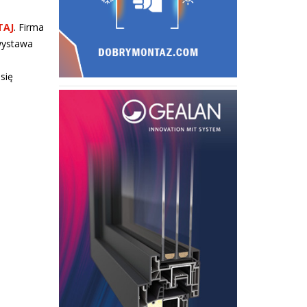
TAJ
. Firma
 wystawa
się