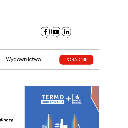
Facebook
YouTube
LinkedIn
Wydawnictwo
PORADNIK
północy