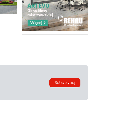
i
Subskrybuj