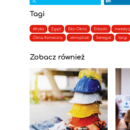
Tagi
Afryka
Egipt
Eko-Okna
Erkado
inwestyc
Okna Konieczny
oknoplast
Senegal
targi
Zobacz również