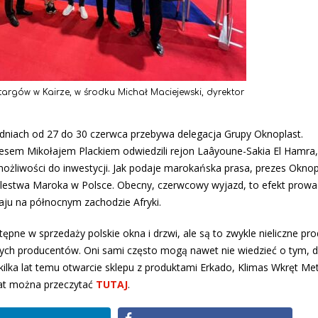
rgów w Kairze, w środku Michał Maciejewski, dyrektor
dniach od 27 do 30 czerwca przebywa delegacja Grupy Oknoplast.
zesem Mikołajem Plackiem odwiedzili rejon Laâyoune-Sakia El Hamra,
ożliwości do inwestycji. Jak podaje marokańska prasa, prezes Oknop
rólestwa Maroka w Polsce. Obecny, czerwcowy wyjazd, to efekt prow
aju na północnym zachodzie Afryki.
ne w sprzedaży polskie okna i drzwi, ale są to zwykle nieliczne pro
ch producentów. Oni sami często mogą nawet nie wiedzieć o tym, 
kilka lat temu otwarcie sklepu z produktami Erkado, Klimas Wkręt Me
mat można przeczytać
TUTAJ
.