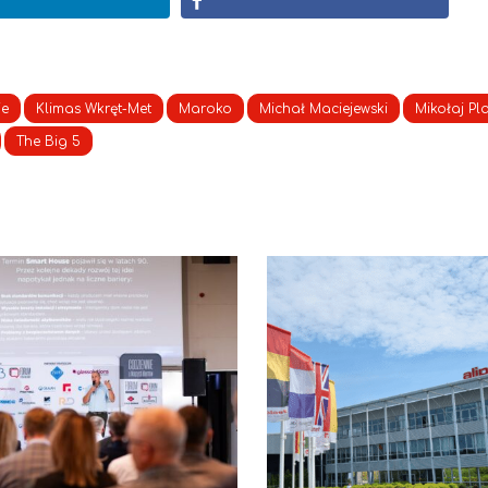
je
Klimas Wkręt-Met
Maroko
Michał Maciejewski
Mikołaj Pl
The Big 5