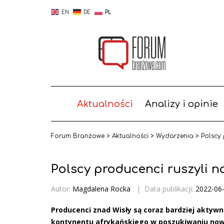
EN
DE
PL
Aktualności
Analizy i opinie
Forum Branżowe
>
Aktualności
>
Wydarzenia
>
Polscy 
Polscy producenci ruszyli n
Autor:
Magdalena Rocka
|
Data publikacji:
2022-06
Producenci znad Wisły są coraz bardziej aktywn
kontynentu afrykańskiego w poszukiwaniu now