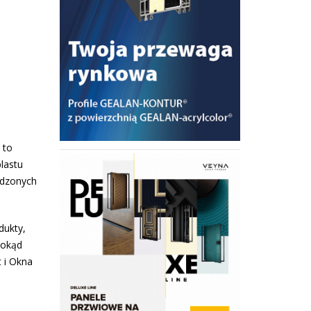
 to
lastu
adzonych
dukty,
dokąd
t i Okna