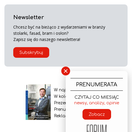
Newsletter
Chcesz być na bieżąco z wydarzeniami w branży
stolarki, fasad, bram i osłon?
Zapisz się do naszego newslettera!
Subskrybuj
×
PRENUMERATA
W najnowszym wydaniu
W kolejnym numerze
CZYTAJ CO MIESIĄC
Prezentacja gazety
newsy, analizy, opinie
Prenumerata
Zobacz
Reklama