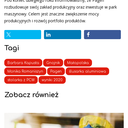
Pod koniec ubiegłego roku informowaliśmy, że Pagen
rozbudowuje swój zakład produkcyjny oraz inwestuje w park
maszynowy. Celem jest znaczne zwiększenie mocy
produkcyjnych i rozwój portfolio produktów.
Tagi
Barbara Kapusta
Gnojnik
Małopolska
Monika Romaniszyn
Pagen
ślusarka aluminiowa
stolarka z PCW
wyniki 2020
Zobacz również