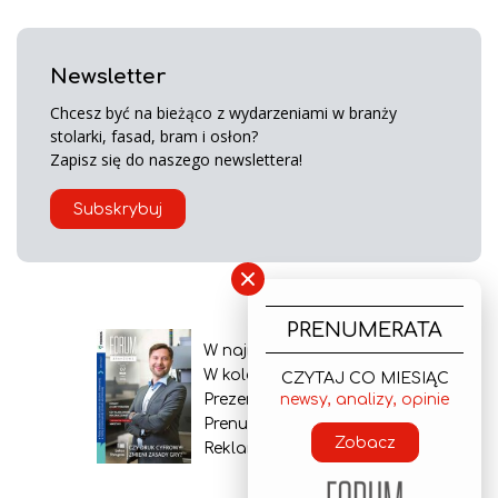
Newsletter
Chcesz być na bieżąco z wydarzeniami w branży
stolarki, fasad, bram i osłon?
Zapisz się do naszego newslettera!
Subskrybuj
×
PRENUMERATA
W najnowszym wydaniu
W kolejnym numerze
CZYTAJ CO MIESIĄC
newsy, analizy, opinie
Prezentacja gazety
Prenumerata
Zobacz
Reklama