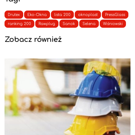
Drutex
Eko-Okna
lista 200
oknoplast
PressGlass
ranking 200
Rawplug
Sanok
Selena
Wiśniowski
Zobacz również