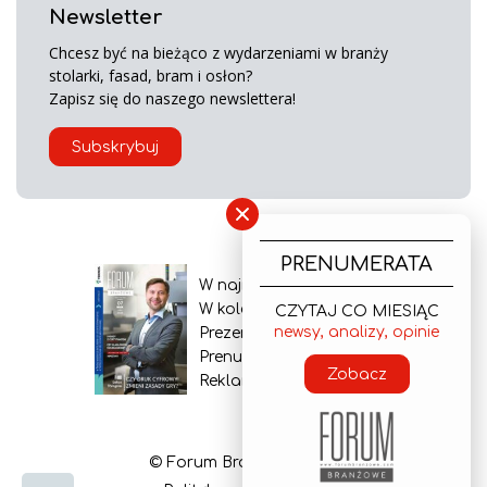
Newsletter
Chcesz być na bieżąco z wydarzeniami w branży
stolarki, fasad, bram i osłon?
Zapisz się do naszego newslettera!
Subskrybuj
×
PRENUMERATA
W najnowszym wydaniu
W kolejnym numerze
CZYTAJ CO MIESIĄC
newsy, analizy, opinie
Prezentacja gazety
Prenumerata
Zobacz
Reklama
© Forum Branżowe 2026