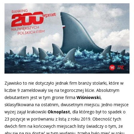
Zjawisko to nie dotyczyło jednak firm branży stolarki, które w
liczbie 9 zameldowały się na tegorocznej liście. Absolutnym
debiutantem jest w tym gronie firma
Wiśniowski
,
sklasyfikowana na ostatnim, dwusetnym miejscu. Jedno miejsce
wyżej zajął krakowski
Oknoplast
, dla którego był to spadek o
23 pozycje w porównaniu z listą z roku 2019. Obecność tych
dwóch firm na końcowych miejscach listy świadczy o tym, że
aby się na nią dostać w tym wydaniu, trzeba było mieć w roku