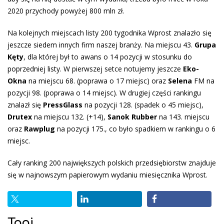
2020 przychody powyżej 800 mln zł.
Na kolejnych miejscach listy 200 tygodnika Wprost znalazło się
jeszcze siedem innych firm naszej branży. Na miejscu 43.
Grupa
Kęty
, dla której był to awans o 14 pozycji w stosunku do
poprzedniej listy. W pierwszej setce notujemy jeszcze
Eko-
Okna
na miejscu 68. (poprawa o 17 miejsc) oraz
Selena
FM na
pozycji 98. (poprawa o 14 miejsc). W drugiej części rankingu
znalazł się
PressGlass
na pozycji 128. (spadek o 45 miejsc),
Drutex
na miejscu 132. (+14),
Sanok Rubber
na 143. miejscu
oraz
Rawplug
na pozycji 175., co było spadkiem w rankingu o 6
miejsc.
Cały ranking 200 największych polskich przedsiębiorstw znajduje
się w najnowszym papierowym wydaniu miesięcznika Wprost.
Tagi