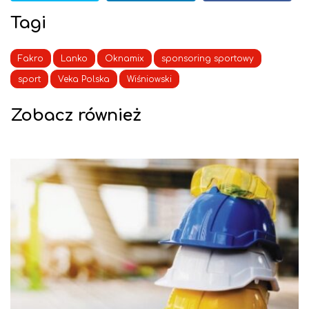
Tagi
Fakro
Lanko
Oknamix
sponsoring sportowy
sport
Veka Polska
Wiśniowski
Zobacz również