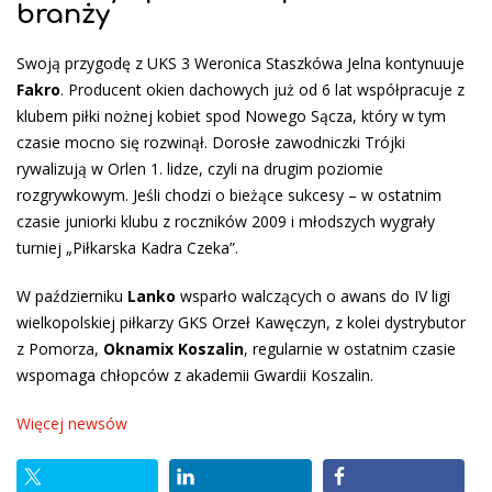
branży
Swoją przygodę z UKS 3 Weronica Staszkówa Jelna kontynuuje
Fakro
. Producent okien dachowych już od 6 lat współpracuje z
klubem piłki nożnej kobiet spod Nowego Sącza, który w tym
czasie mocno się rozwinął. D
orosłe zawodniczki Trójki
rywalizują w Orlen 1. lidze, czyli na drugim poziomie
rozgrywkowym. Jeśli chodzi o bieżące sukcesy – w ostatnim
czasie juniorki klubu z roczników 2009 i młodszych wygrały
turniej „Piłkarska Kadra Czeka”.
W październiku
Lanko
wsparło walczących o awans do IV ligi
wielkopolskiej piłkarzy GKS Orzeł Kawęczyn, z kolei dystrybutor
z Pomorza,
Oknamix Koszalin
, regularnie w ostatnim czasie
wspomaga chłopców z akademii Gwardii Koszalin.
Więcej newsów