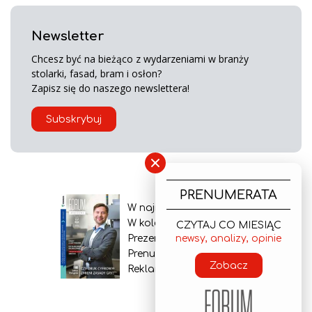
Newsletter
Chcesz być na bieżąco z wydarzeniami w branży
stolarki, fasad, bram i osłon?
Zapisz się do naszego newslettera!
Subskrybuj
×
PRENUMERATA
W najnowszym wydaniu
W kolejnym numerze
CZYTAJ CO MIESIĄC
Prezentacja gazety
newsy, analizy, opinie
Prenumerata
Zobacz
Reklama