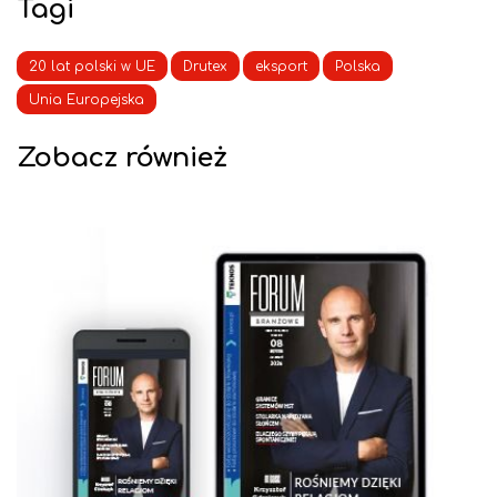
Tagi
20 lat polski w UE
Drutex
eksport
Polska
Unia Europejska
Zobacz również