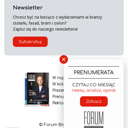
Newsletter
Chcesz być na bieżąco z wydarzeniami w branży
stolarki, fasad, bram i osłon?
Zapisz się do naszego newslettera!
Subskrybuj
×
PRENUMERATA
W najnowszym wydaniu
W kolejnym numerze
CZYTAJ CO MIESIĄC
newsy, analizy, opinie
Prezentacja gazety
Prenumerata
Zobacz
Reklama
© Forum Branżowe 2026