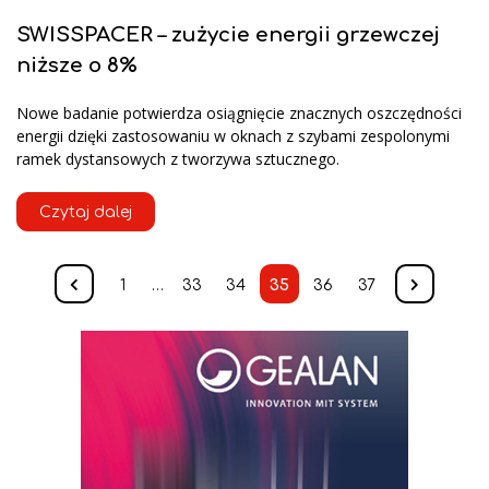
SWISSPACER – zużycie energii grzewczej
niższe o 8%
Nowe badanie potwierdza osiągnięcie znacznych oszczędności
energii dzięki zastosowaniu w oknach z szybami zespolonymi
ramek dystansowych z tworzywa sztucznego.
Czytaj dalej
1
…
33
34
35
36
37