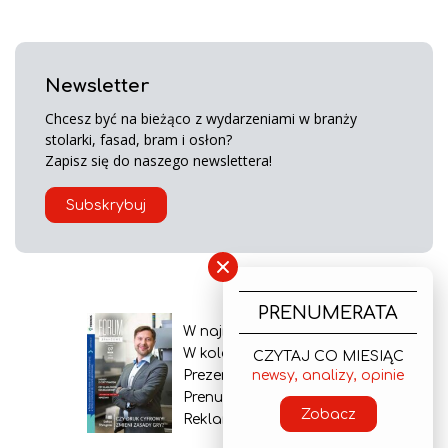
Newsletter
Chcesz być na bieżąco z wydarzeniami w branży
stolarki, fasad, bram i osłon?
Zapisz się do naszego newslettera!
Subskrybuj
×
PRENUMERATA
W najnowszym wydaniu
W kolejnym numerze
CZYTAJ CO MIESIĄC
newsy, analizy, opinie
Prezentacja gazety
Prenumerata
Zobacz
Reklama