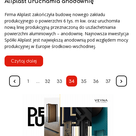
Aliplast uruchamia anodownię
Firma Aliplast zakończyła budowę nowego zakładu
produkcyjnego o powierzchni 6 tys. m kw. oraz uruchomiła
nową linię produkcyjną przeznaczoną do uszlachetniania
powierzchni aluminiowych – anodownię. Najnowsza inwestycja
Spółki Aliplast jest największą anodownią pod względem mocy
produkcyjnej w Europie środkowo-wschodniej.
Czytaj dalej
1
…
32
33
34
35
36
37