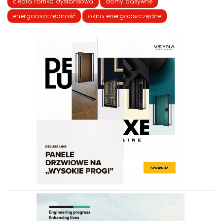
ciepła ramka dystansowa
domy pasywne
energooszczędność
okna energooszczędne