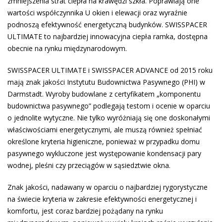
zmniejszenia strat ciepła na krawędzi szkła. Poprawiają one
wartości współczynnika U okien i elewacji oraz wyraźnie
podnoszą efektywność energetyczną budynków. SWISSPACER
ULTIMATE to najbardziej innowacyjna ciepła ramka, dostępna
obecnie na rynku międzynarodowym.
SWISSPACER ULTIMATE i SWISSPACER ADVANCE od 2015 roku
mają znak jakości Instytutu Budownictwa Pasywnego (PHI) w
Darmstadt. Wyroby budowlane z certyfikatem „komponentu
budownictwa pasywnego” podlegają testom i ocenie w oparciu
o jednolite wytyczne. Nie tylko wyróżniają się one doskonałymi
właściwościami energetycznymi, ale muszą również spełniać
określone kryteria higieniczne, ponieważ w przypadku domu
pasywnego wykluczone jest występowanie kondensacji pary
wodnej, pleśni czy przeciągów w sąsiedztwie okna.
Znak jakości, nadawany w oparciu o najbardziej rygorystyczne
na świecie kryteria w zakresie efektywności energetycznej i
komfortu, jest coraz bardziej pożądany na rynku