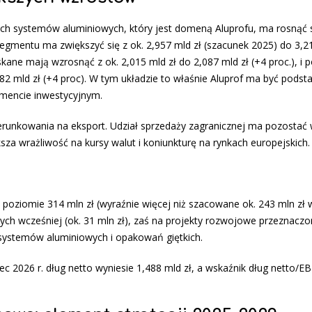
nych systemów aluminiowych, który jest domeną Aluprofu, ma rosnąć 
segmentu ma zwiększyć się z ok. 2,957 mld zł (szacunek 2025) do 3,2
skane mają wzrosnąć z ok. 2,015 mld zł do 2,087 mld zł (+4 proc.), i 
182 mld zł (+4 proc). W tym układzie to właśnie Aluprof ma być pod
mencie inwestycyjnym.
erunkowania na eksport. Udział sprzedaży zagranicznej ma pozostać
iększa wrażliwość na kursy walut i koniunkturę na rynkach europejskich.
 poziomie 314 mln zł (wyraźnie więcej niż szacowane ok. 243 mln zł w
ch wcześniej (ok. 31 mln zł), zaś na projekty rozwojowe przeznacz
 systemów aluminiowych i opakowań giętkich.
 2026 r. dług netto wyniesie 1,488 mld zł, a wskaźnik dług netto/E