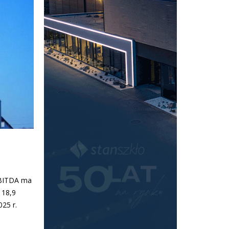
 EBITDA ma
 18,9
25 r.