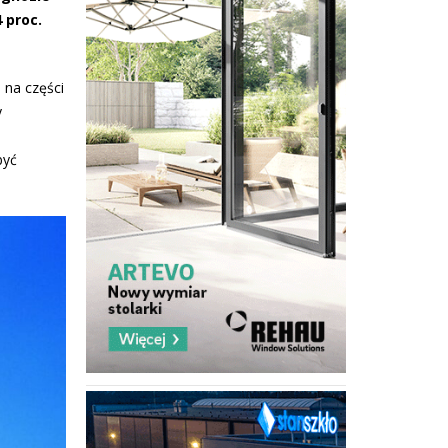
 proc.
 na części
y
być