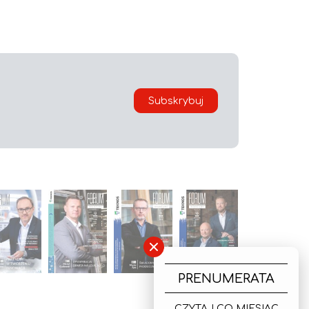
Subskrybuj
×
PRENUMERATA
CZYTAJ CO MIESIĄC