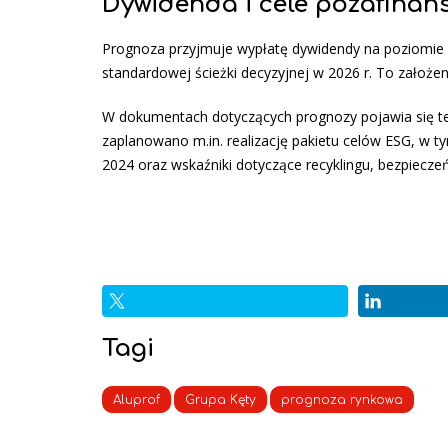
Dywidenda i cele pozafinans
Prognoza przyjmuje wypłatę dywidendy na poziomie 85
standardowej ścieżki decyzyjnej w 2026 r. To założen
W dokumentach dotyczących prognozy pojawia się te
zaplanowano m.in. realizację pakietu celów ESG, w 
2024 oraz wskaźniki dotyczące recyklingu, bezpieczeń
Tagi
Aluprof
Grupa Kęty
prognoza rynkowa