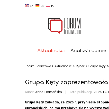
EN
DE
PL
Aktualności
Analizy i opinie
Forum Branżowe
>
Aktualności
>
Rynek
>
Grupa Kęty 
Grupa Kęty zaprezentowała
Autor:
Anna Domańska
|
Data publikacji:
2025-12-
Grupa Kęty zakłada, że 2026 r. przyniesie sto
europejskich, co ma przełożyć się na wyższe w