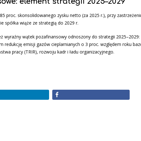
owe: element strategii 2025–2029
 proc. skonsolidowanego zysku netto (za 2025 r.), przy zastrzeżeni
ie spółka wiąże ze strategią do 2029 r.
ż wyraźny wątek pozafinansowy odnoszony do strategii 2025–2029: 
tym redukcję emisji gazów cieplarnianych o 3 proc. względem roku b
stwa pracy (TRIR), rozwoju kadr i ładu organizacyjnego.