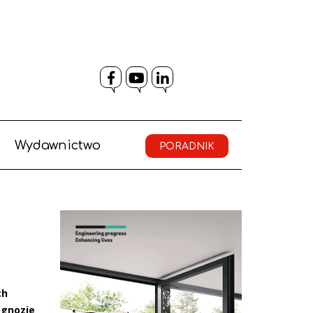
Facebook
YouTube
LinkedIn
Wydawnictwo
PORADNIK
ch
ognozie