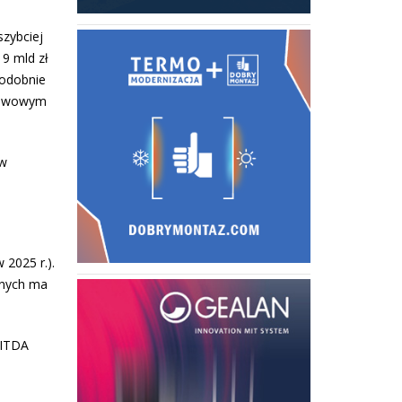
szybciej
19 mld zł
podobnie
stawowym
 w
 2025 r.).
onych ma
BITDA