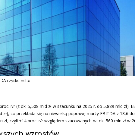
A i zysku netto.
oc. r/r (z ok. 5,508 mld zł w szacunku na 2025 r. do 5,889 mld zł).
mld zł), co przekłada się na niewielką poprawę marży EBITDA z 18,6 do
 zł, czyli +14 proc. r/r względem szacowanych na ok. 560 mln zł w 20
ększych wzrostów