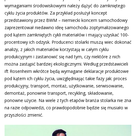
wymaganiami środowiskowymi należy dążyć do zamkniętego
cyklu życia produktów. Za przykład posłużył koncept
przedstawiony przez BWM – niemiecki koncern samochodowy
zaprezentował niedawno ideę samochodu zoptymalizowanego
pod kątem zamkniętych cykli materiałów i mający uzyskać 100-
procentowy ich odzysk. Producenci stolarki muszą wiec dokonać
analizy, z jakich materiałów korzystają w całym cyklu
produkcyjnym i zastanowić się nad tym, czy niektóre z nich
można zastąpić bardziej ekologicznymi. Według przedstawicieli
ift Rosenheim wkrótce będą wymagane deklaracje produktowe
pod kątem ich cyklu życia, uwzględniając takie fazy jak: proces
produkcyjny, transport, montaż, użytkowanie, serwisowanie,
demontaż, ponownie transport, recykling, składowanie,
ponowne użycie. Na wiele z tych etapów branża stolarka nie zna
na razie odpowiedzi, co prawdopodobnie będzie się musiało w
przyszłości zmienić.