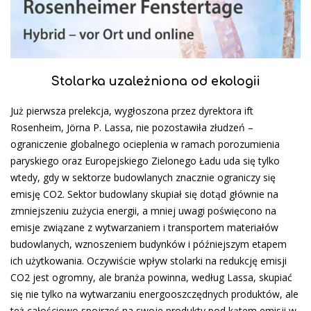
Stolarka uzależniona od ekologii
Już pierwsza prelekcja, wygłoszona przez dyrektora ift
Rosenheim, Jörna P. Lassa, nie pozostawiła złudzeń –
ograniczenie globalnego ocieplenia w ramach porozumienia
paryskiego oraz Europejskiego Zielonego Ładu uda się tylko
wtedy, gdy w sektorze budowlanych znacznie ograniczy się
emisję CO2. Sektor budowlany skupiał się dotąd głównie na
zmniejszeniu zużycia energii, a mniej uwagi poświęcono na
emisje związane z wytwarzaniem i transportem materiałów
budowlanych, wznoszeniem budynków i późniejszym etapem
ich użytkowania. Oczywiście wpływ stolarki na redukcję emisji
CO2 jest ogromny, ale branża powinna, według Lassa, skupiać
się nie tylko na wytwarzaniu energooszczędnych produktów, ale
też całościowo spojrzeć na swoje produkty pod kątem emisji w