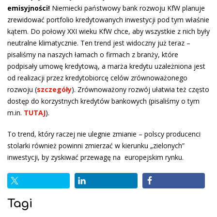
emisyjności!
Niemiecki państwowy bank rozwoju KfW planuje
zrewidować portfolio kredytowanych inwestycji pod tym właśnie
kątem. Do połowy XXI wieku KfW chce, aby wszystkie z nich były
neutralne klimatycznie. Ten trend jest widoczny już teraz –
pisaliśmy na naszych łamach o firmach z branży, które
podpisały umowę kredytową, a marża kredytu uzależniona jest
od realizacji przez kredytobiorcę celów zrównoważonego
rozwoju (
szczegóły
). Zrównoważony rozwój ułatwia też często
dostęp do korzystnych kredytów bankowych (pisaliśmy o tym
m.in.
TUTAJ
).
To trend, który raczej nie ulegnie zmianie – polscy producenci
stolarki również powinni zmierzać w kierunku „zielonych”
inwestycji, by zyskiwać przewagę na europejskim rynku.
Tagi