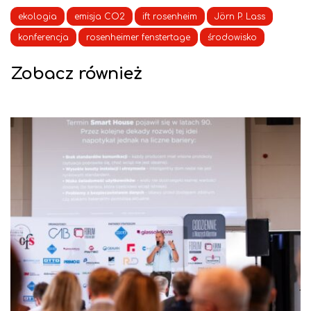
ekologia
emisja CO2
ift rosenheim
Jörn P. Lass
konferencja
rosenheimer fenstertage
środowisko
Zobacz również