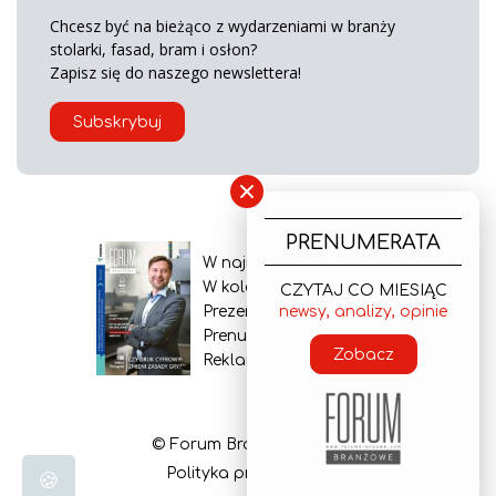
Chcesz być na bieżąco z wydarzeniami w branży
stolarki, fasad, bram i osłon?
Zapisz się do naszego newslettera!
Subskrybuj
×
PRENUMERATA
W najnowszym wydaniu
W kolejnym numerze
CZYTAJ CO MIESIĄC
newsy, analizy, opinie
Prezentacja gazety
Prenumerata
Zobacz
Reklama
© Forum Branżowe 2026
Polityka prywatności
🍪