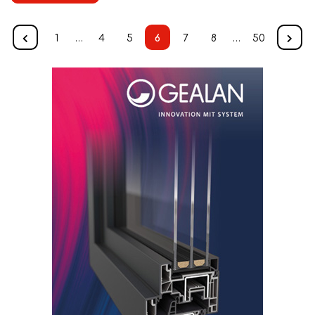
1
…
4
5
6
7
8
…
50