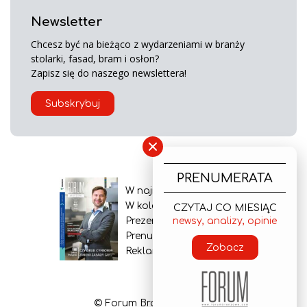
Newsletter
Chcesz być na bieżąco z wydarzeniami w branży
stolarki, fasad, bram i osłon?
Zapisz się do naszego newslettera!
Subskrybuj
×
PRENUMERATA
W najnowszym wydaniu
W kolejnym numerze
CZYTAJ CO MIESIĄC
Prezentacja gazety
newsy, analizy, opinie
Prenumerata
Zobacz
Reklama
© Forum Branżowe 2026