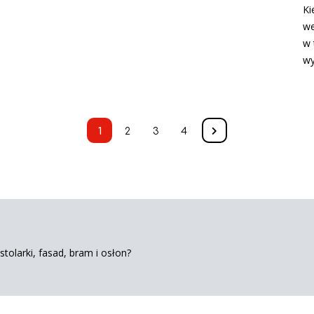
Ki
we
w 
w
1
2
3
4
tolarki, fasad, bram i osłon?