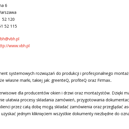
na 6
Warszawa
51 52 120
51 52 115
vbh@vbh.pl
ttp://www.vbh.pl
ment systemowych rozwiązań do produkcji i profesjonalnego montażu
 własne marki, takiej jak: greenteQ, profiteQ oraz Firmax..
 serwisowe dla producentów okien i drzwi oraz montażystów. Dzięki 
cznie ułatwia procesy składania zamówień, przygotowania dokumentacj
klienci przez całą dobę mogą składać zamówienia oraz przeglądać as
j uzyskać jednym kliknięciem wszystkie dokumenty niezbędne do ozn