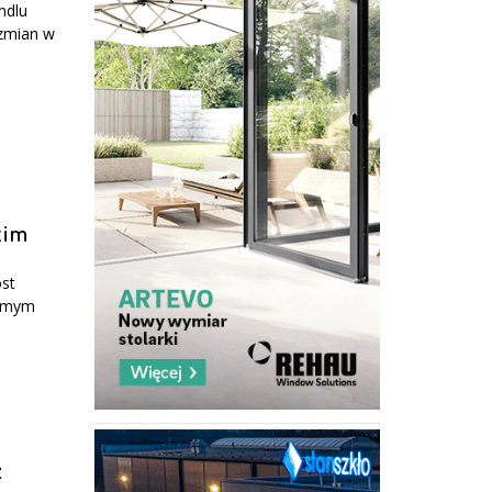
ndlu
 zmian w
kim
ost
zimym
ż