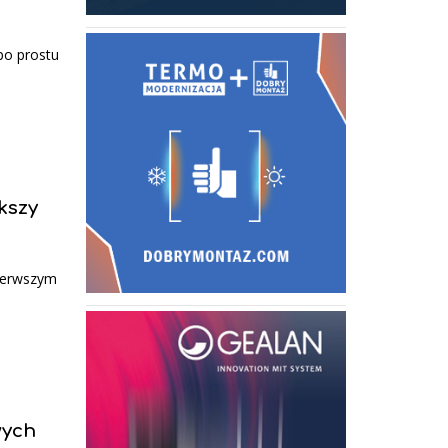
 po prostu
kszy
pierwszym
wych