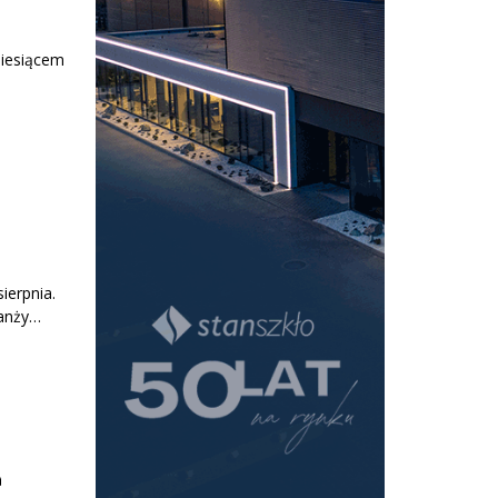
miesiącem
ierpnia.
ranży…
a