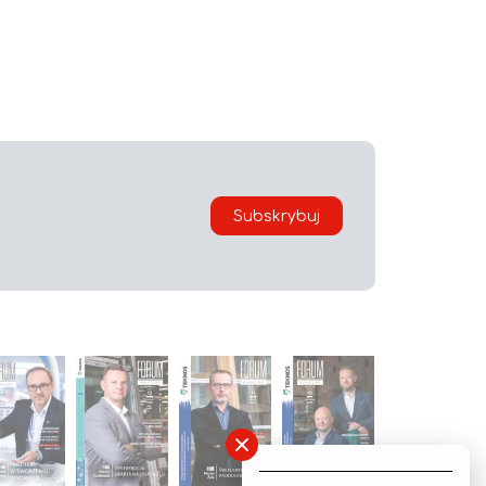
Subskrybuj
×