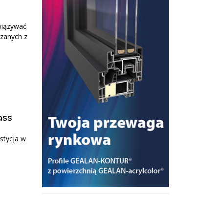
wiązywać
ązanych z
ass
stycja w