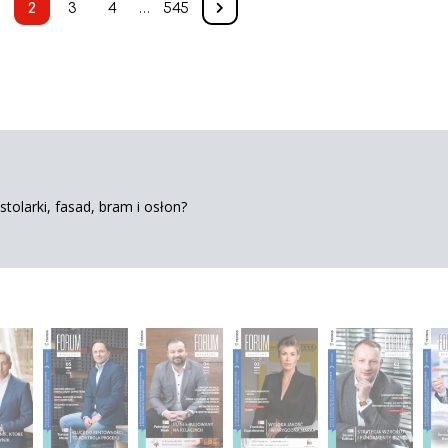
2
3
4
…
545
tolarki, fasad, bram i osłon?