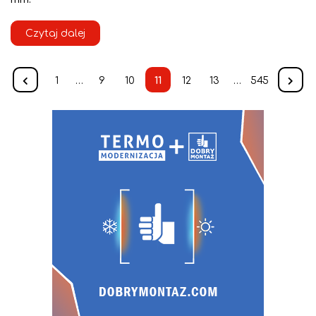
Czytaj dalej
1
…
9
10
11
12
13
…
545