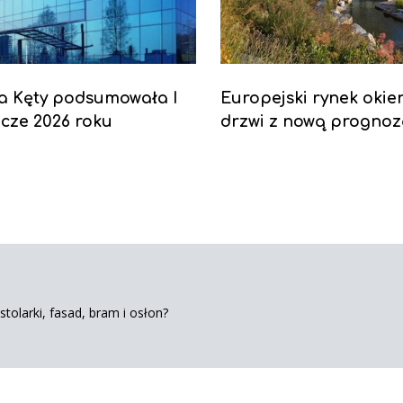
a Kęty podsumowała I
Europejski rynek okien
cze 2026 roku
drzwi z nową progno
tolarki, fasad, bram i osłon?