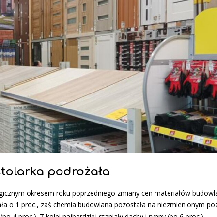
stolarka podrożała
alogicznym okresem roku poprzedniego zmiany cen materiałów budowl
żała o 1 proc., zaś chemia budowlana pozostała na niezmienionym po
 4 proc.). Z kolei najbardziej staniały dachy i rynny (po 6 proc.).