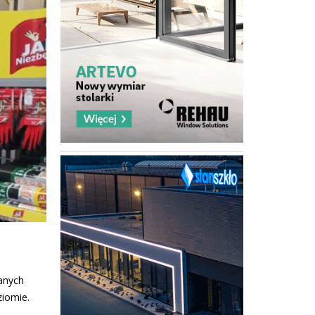
anych
ziomie.