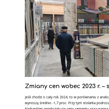
Zmiany cen wobec 2023 r. – 
Jeśli chodzi o cały rok 2024, to w porównaniu z an
wynoszą średnio -1,7 proc. Przy tym stolarka podro
Najbardziej zwiększyły się ceny cementu oraz wapna (po