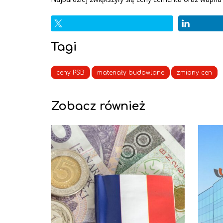
Tagi
ceny PSB
materiały budowlane
zmiany cen
Zobacz również