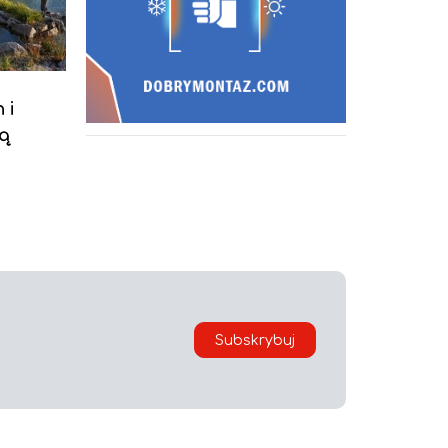
 i
zą
Subskrybuj