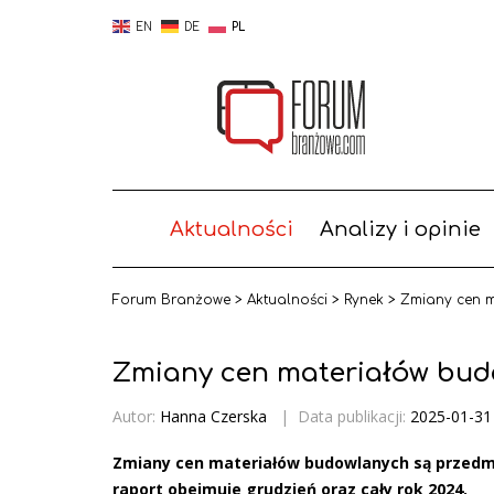
EN
DE
PL
Aktualności
Analizy i opinie
Forum Branżowe
>
Aktualności
>
Rynek
>
Zmiany cen 
Zmiany cen materiałów bu
Autor:
Hanna Czerska
|
Data publikacji:
2025-01-31
Zmiany cen materiałów budowlanych są przedmi
raport obejmuje grudzień oraz cały rok 2024.