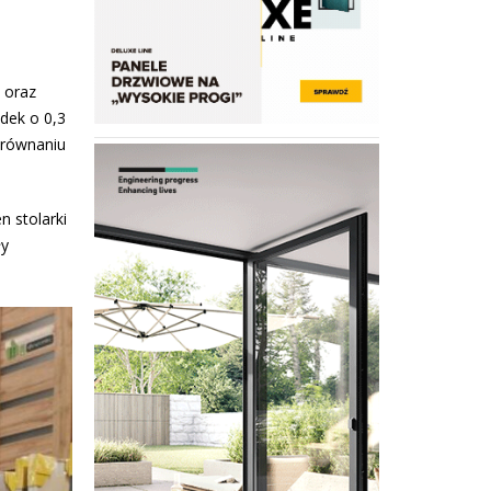
 oraz
dek o 0,3
porównaniu
n stolarki
ły