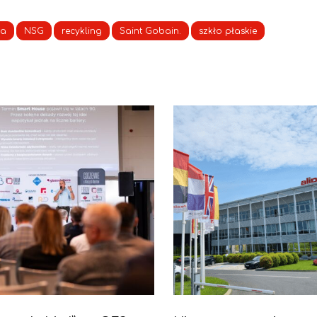
ra
NSG
recykling
Saint Gobain.
szkło płaskie