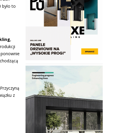
 było to
kling
,
rodukcji
y ponownie
ochodzącą
 Przyczyną
wiązku z