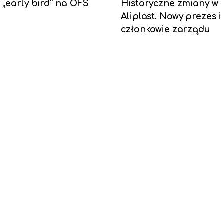
y „early bird” na OFS
Historyczne zmiany w
Aliplast. Nowy prezes 
członkowie zarządu