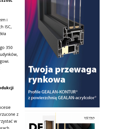
kszość
im i
h ISC,
zkła
ego 350
 budynków,
gowi.
t
odukcji
ocesie
drzucone z
rzystać w
orach