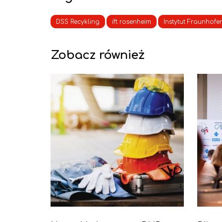
DSS Recykling
ift rosenheim
Instytut Fraunhofe
Zobacz również