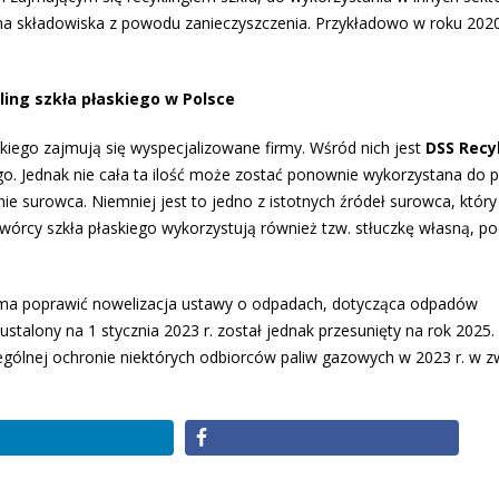
na na składowiska z powodu zanieczyszczenia. Przykładowo w roku 2020
ling szkła płaskiego w Polsce
kiego zajmują się wyspecjalizowane firmy. Wśród nich jest
DSS Recy
iego. Jednak nie cała ta ilość może zostać ponownie wykorzystana do p
ie surowca. Niemniej jest to jedno z istotnych źródeł surowca, któr
órcy szkła płaskiego wykorzystują również tzw. stłuczkę własną, p
 ma poprawić nowelizacja ustawy o odpadach, dotycząca odpadów
talony na 1 stycznia 2023 r. został jednak przesunięty na rok 2025.
ególnej ochronie niektórych odbiorców paliw gazowych w 2023 r. w z