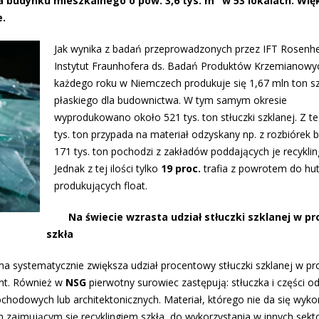
la budynku mieszkalnego o pow. 3,6 tys. m
w 53 lokalach. Wię
e.
Jak wynika z badań przeprowadzonych przez IFT Rosenhe
Instytut Fraunhofera ds. Badań Produktów Krzemianowyc
każdego roku w Niemczech produkuje się 1,67 mln ton s
płaskiego dla budownictwa. W tym samym okresie
wyprodukowano około 521 tys. ton stłuczki szklanej. Z t
tys. ton przypada na materiał odzyskany np. z rozbiórek
171 tys. ton pochodzi z zakładów poddających je recyklin
Jednak z tej ilości tylko
19 proc.
trafia z powrotem do hu
produkujących float.
Na świecie wzrasta udział stłuczki szklanej w pr
szkła
firma systematycznie zwiększa udział procentowy stłuczki szklanej w pr
ent. Również w
NSG
pierwotny surowiec zastępują: stłuczka i części o
chodowych lub architektonicznych. Materiał, którego nie da się wyko
 zajmującym się recyklingiem szkła, do wykorzystania w innych sekt