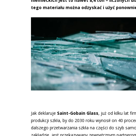
niemieckich jest to nawet 8,4 ton – liczonych d
tego materiału można odzyskać i użyć ponowni
Jak deklaruje
Saint-Gobain Glass
, już od kilku lat 
produkcji szkła, by do 2030 roku wynosił on 40 proc
dalszego przetwarzania szkła na części do szyb samo
zakładzie, jest przekazywany zewnętrznym partnerom