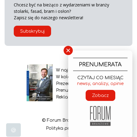
Chcesz być na bieżąco z wydarzeniami w branży
stolarki, fasad, bram i osłon?
Zapisz się do naszego newslettera!
Subskrybuj
×
PRENUMERATA
W najnowszym wydaniu
W kolejnym numerze
CZYTAJ CO MIESIĄC
Prezentacja gazety
newsy, analizy, opinie
Prenumerata
Zobacz
Reklama
© Forum Branżowe 2026
Polityka prywatności
🍪