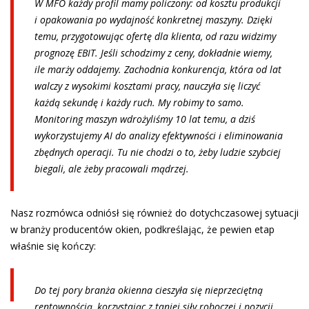
W MFO każdy profil mamy policzony: od kosztu produkcji
i opakowania po wydajność konkretnej maszyny. Dzięki
temu, przygotowując ofertę dla klienta, od razu widzimy
prognozę EBIT. Jeśli schodzimy z ceny, dokładnie wiemy,
ile marży oddajemy. Zachodnia konkurencja, która od lat
walczy z wysokimi kosztami pracy, nauczyła się liczyć
każdą sekundę i każdy ruch. My robimy to samo.
Monitoring maszyn wdrożyliśmy 10 lat temu, a dziś
wykorzystujemy AI do analizy efektywności i eliminowania
zbędnych operacji. Tu nie chodzi o to, żeby ludzie szybciej
biegali, ale żeby pracowali mądrzej.
Nasz rozmówca odniósł się również do dotychczasowej sytuacji
w branży producentów okien, podkreślając, że pewien etap
właśnie się kończy:
Do tej pory branża okienna cieszyła się nieprzeciętną
rentownością, korzystając z taniej siły roboczej i pozycji