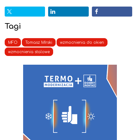
Tagi
MFO
Tomasz MIrski
wzmocnienia do okien
wzmocnienia stalowe