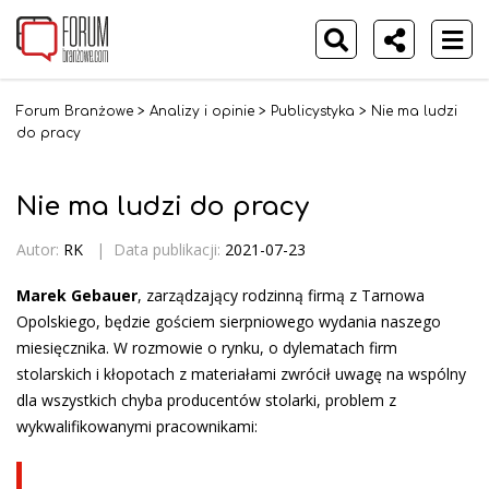
Forum Branżowe
>
Analizy i opinie
>
Publicystyka
>
Nie ma ludzi
do pracy
Nie ma ludzi do pracy
Autor:
RK
|
Data publikacji:
2021-07-23
Marek Gebauer
, zarządzający rodzinną firmą z Tarnowa
Opolskiego, będzie gościem sierpniowego wydania naszego
miesięcznika. W rozmowie o rynku, o dylematach firm
stolarskich i kłopotach z materiałami zwrócił uwagę na wspólny
dla wszystkich chyba producentów stolarki, problem z
wykwalifikowanymi pracownikami: