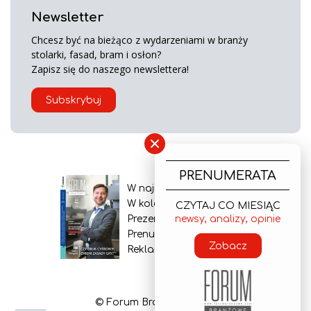
Newsletter
Chcesz być na bieżąco z wydarzeniami w branży
stolarki, fasad, bram i osłon?
Zapisz się do naszego newslettera!
Subskrybuj
×
PRENUMERATA
W najnowszym wydaniu
W kolejnym numerze
CZYTAJ CO MIESIĄC
Prezentacja gazety
newsy, analizy, opinie
Prenumerata
Zobacz
Reklama
© Forum Branżowe 2026