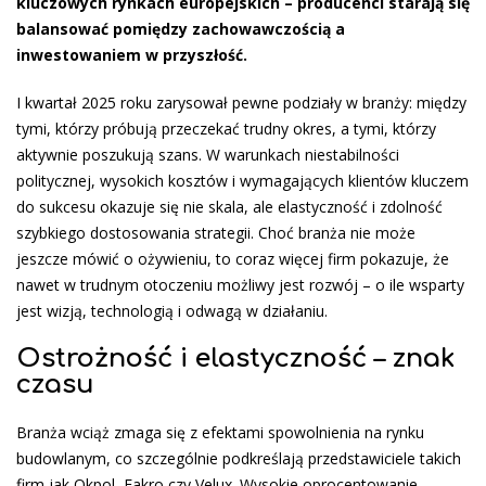
kluczowych rynkach europejskich – producenci starają się
balansować pomiędzy zachowawczością a
inwestowaniem w przyszłość.
I kwartał 2025 roku zarysował pewne podziały w branży: między
tymi, którzy próbują przeczekać trudny okres, a tymi, którzy
aktywnie poszukują szans. W warunkach niestabilności
politycznej, wysokich kosztów i wymagających klientów kluczem
do sukcesu okazuje się nie skala, ale elastyczność i zdolność
szybkiego dostosowania strategii. Choć branża nie może
jeszcze mówić o ożywieniu, to coraz więcej firm pokazuje, że
nawet w trudnym otoczeniu możliwy jest rozwój – o ile wsparty
jest wizją, technologią i odwagą w działaniu.
Ostrożność i elastyczność – znak
czasu
Branża wciąż zmaga się z efektami spowolnienia na rynku
budowlanym, co szczególnie podkreślają przedstawiciele takich
firm jak Okpol, Fakro czy Velux. Wysokie oprocentowanie