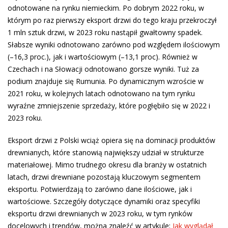
odnotowane na rynku niemieckim. Po dobrym 2022 roku, w
którym po raz pierwszy eksport drzwi do tego kraju przekroczył
1 mln sztuk drzwi, w 2023 roku nastąpił gwałtowny spadek.
Słabsze wyniki odnotowano zarówno pod względem ilościowym
(–16,3 proc.), jak i wartościowym (–13,1 proc). Również w
Czechach i na Słowacji odnotowano gorsze wyniki. Tuż za
podium znajduje się Rumunia. Po dynamicznym wzroście w
2021 roku, w kolejnych latach odnotowano na tym rynku
wyraźne zmniejszenie sprzedaży, które pogłębiło się w 2022 i
2023 roku.
Eksport drzwi z Polski wciąż opiera się na dominacji produktów
drewnianych, które stanowią największy udział w strukturze
materiałowej. Mimo trudnego okresu dla branży w ostatnich
latach, drzwi drewniane pozostają kluczowym segmentem
eksportu. Potwierdzają to zarówno dane ilościowe, jak i
wartościowe. Szczegóły dotyczące dynamiki oraz specyfiki
eksportu drzwi drewnianych w 2023 roku, w tym rynków
docelowych i trendów, można znaleźć w artykule:
Jak wyglądał