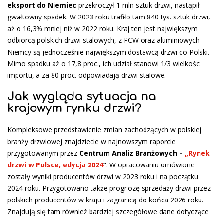
eksport do Niemiec
przekroczył 1 mln sztuk drzwi, nastąpił
gwałtowny spadek. W 2023 roku trafiło tam 840 tys. sztuk drzwi,
aż o 16,3% mniej niż w 2022 roku. Kraj ten jest największym
odbiorcą polskich drzwi stalowych, z PCW oraz aluminiowych.
Niemcy są jednocześnie największym dostawcą drzwi do Polski.
Mimo spadku aż o 17,8 proc., ich udział stanowi 1/3 wielkości
importu, a za 80 proc. odpowiadają drzwi stalowe.
Jak wygląda sytuacja na
krajowym rynku drzwi?
Kompleksowe przedstawienie zmian zachodzących w polskiej
branży drzwiowej znajdziecie w najnowszym raporcie
przygotowanym przez
Centrum Analiz Branżowych –
„Rynek
drzwi w Polsce, edycja 2024
”
. W opracowaniu omówione
zostały wyniki producentów drzwi w 2023 roku i na początku
2024 roku. Przygotowano także prognozę sprzedaży drzwi przez
polskich producentów w kraju i zagranicą do końca 2026 roku.
Znajdują się tam również bardziej szczegółowe dane dotyczące