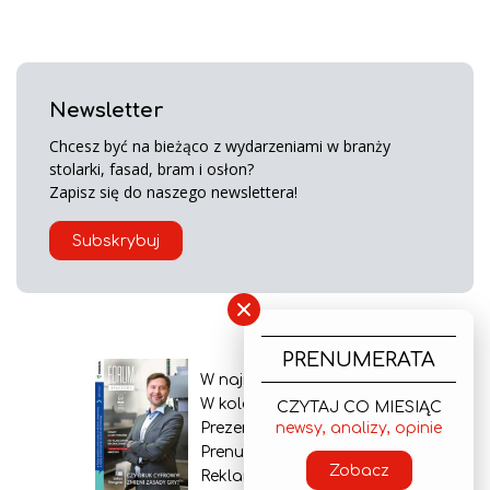
Newsletter
Chcesz być na bieżąco z wydarzeniami w branży
stolarki, fasad, bram i osłon?
Zapisz się do naszego newslettera!
Subskrybuj
×
PRENUMERATA
W najnowszym wydaniu
W kolejnym numerze
CZYTAJ CO MIESIĄC
Prezentacja gazety
newsy, analizy, opinie
Prenumerata
Zobacz
Reklama