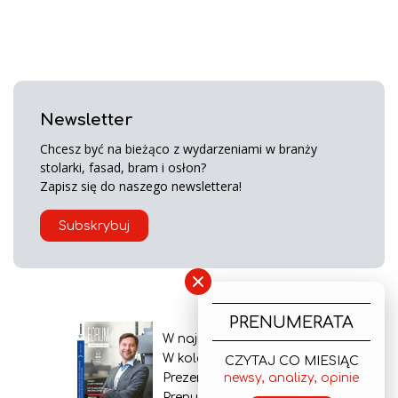
Newsletter
Chcesz być na bieżąco z wydarzeniami w branży
stolarki, fasad, bram i osłon?
Zapisz się do naszego newslettera!
Subskrybuj
×
PRENUMERATA
W najnowszym wydaniu
W kolejnym numerze
CZYTAJ CO MIESIĄC
newsy, analizy, opinie
Prezentacja gazety
Prenumerata