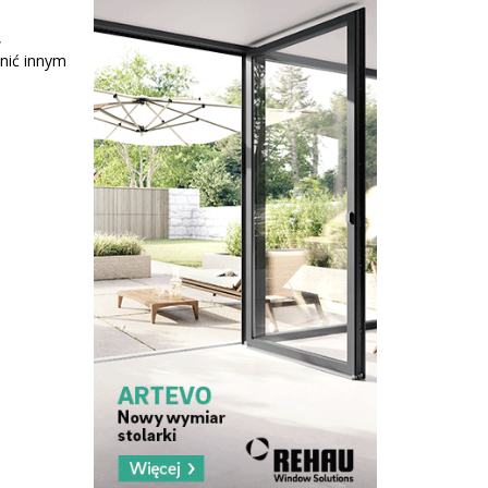
,
wnić innym