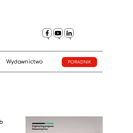
Facebook
YouTube
LinkedIn
Wydawnictwo
PORADNIK
ób