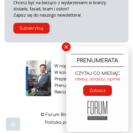
Chcesz być na bieżąco z wydarzeniami w branży
stolarki, fasad, bram i osłon?
Zapisz się do naszego newslettera!
Subskrybuj
×
PRENUMERATA
W najnowszym wydaniu
W kolejnym numerze
CZYTAJ CO MIESIĄC
Prezentacja gazety
newsy, analizy, opinie
Prenumerata
Zobacz
Reklama
© Forum Branżowe 2026
Polityka prywatności
🍪