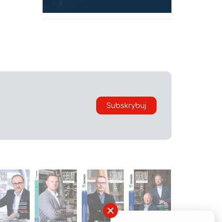
Subskrybuj
×