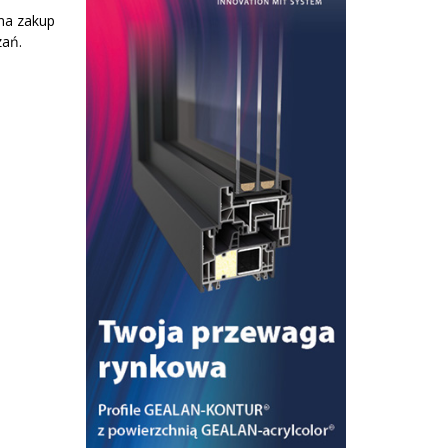
 na zakup
zań.