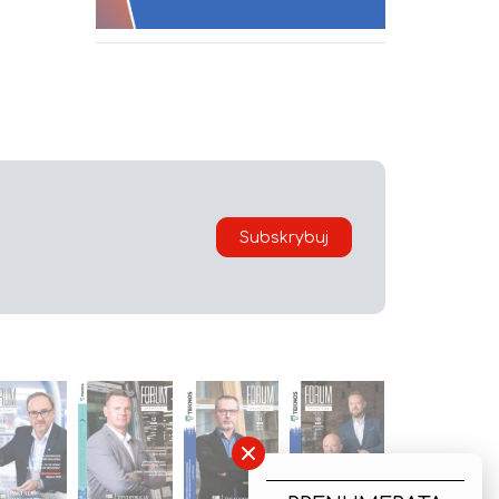
Subskrybuj
×