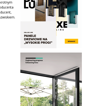
okrotnym
roducenta
oducent,
azwiskiem.