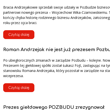
Bracia Andrzejakowie sprzedali swoje udziały w Pozbudzie bizne
partnerowi nowego prezesa – Wojciechowi Wika-Czarnowskiemu. 
kończy chyba historię rodzinnego biznesu Andrzejaków, założone
roku przez ojca braci.
Czytaj dalej
Roman Andrzejak nie jest już prezesem Pozb
Po ubiegłorocznych zmianach w zarządzie Pozbudu – kolejne. No
Prezesem tej giełdowej spółki został Łukasz Fojt, zastępując na t
stanowisku Romana Andrzejaka, który pozostał w zarządzie na st
wiceprezesa.
Czytaj dalej
Prezes giełdowego POZBUDU zrezygnował