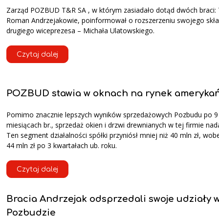
Zarząd POZBUD T&R SA , w którym zasiadało dotąd dwóch braci: 
Roman Andrzejakowie, poinformował o rozszerzeniu swojego skł
drugiego wiceprezesa – Michała Ulatowskiego.
Czytaj dalej
POZBUD stawia w oknach na rynek amerykań
Pomimo znacznie lepszych wyników sprzedażowych Pozbudu po 9
miesiącach br., sprzedaż okien i drzwi drewnianych w tej firmie nada
Ten segment działalności spółki przyniósł mniej niż 40 mln zł, wo
44 mln zł po 3 kwartałach ub. roku.
Czytaj dalej
Bracia Andrzejak odsprzedali swoje udziały 
Pozbudzie