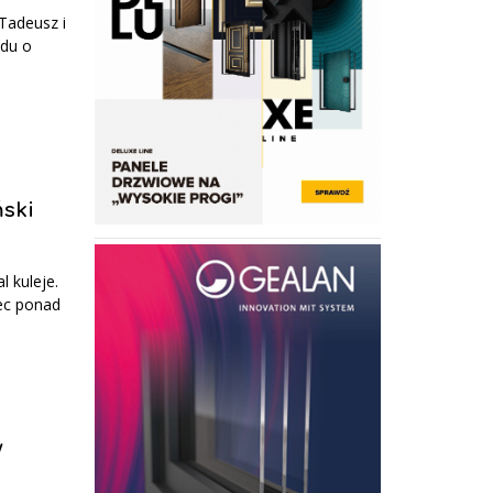
Tadeusz i
adu o
ski
l kuleje.
bec ponad
w