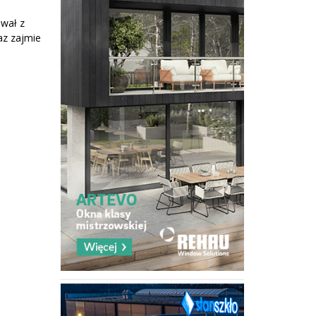
ował z
raz zajmie