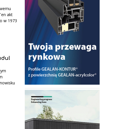
sowemu
Ten akt
go w 1973
udu!
wym
ym
anowisku