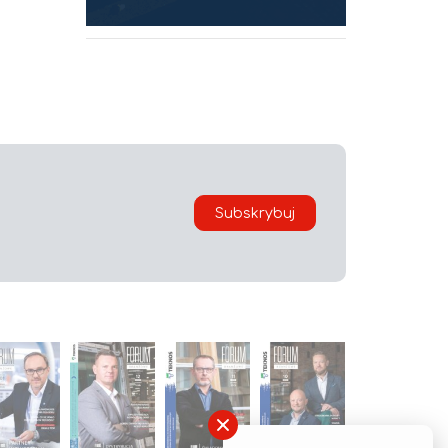
Subskrybuj
×