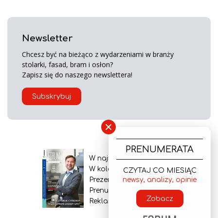
Newsletter
Chcesz być na bieżąco z wydarzeniami w branży
stolarki, fasad, bram i osłon?
Zapisz się do naszego newslettera!
Subskrybuj
×
PRENUMERATA
W najnowszym wydaniu
W kolejnym numerze
CZYTAJ CO MIESIĄC
newsy, analizy, opinie
Prezentacja gazety
Prenumerata
Zobacz
Reklama