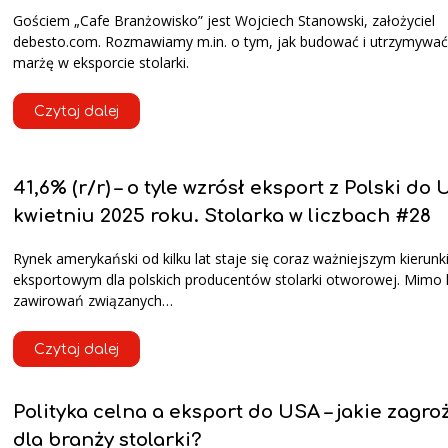
Gościem „Cafe Branżowisko” jest Wojciech Stanowski, założyciel
debesto.com. Rozmawiamy m.in. o tym, jak budować i utrzymywa
marżę w eksporcie stolarki.
Czytaj dalej
41,6% (r/r) – o tyle wzrósł eksport z Polski do
kwietniu 2025 roku. Stolarka w liczbach #28
Rynek amerykański od kilku lat staje się coraz ważniejszym kierun
eksportowym dla polskich producentów stolarki otworowej. Mimo l
zawirowań związanych…
Czytaj dalej
Polityka celna a eksport do USA – jakie zagro
dla branży stolarki?