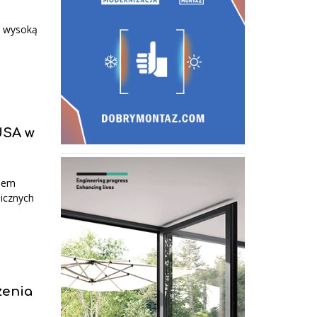
ć wysoką
 USA w
kiem
icznych
żenia