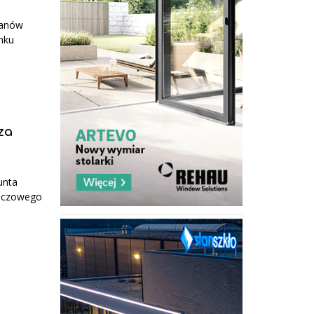
tanów
nku
za
unta
luczowego