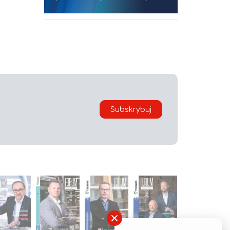
Subskrybuj
×