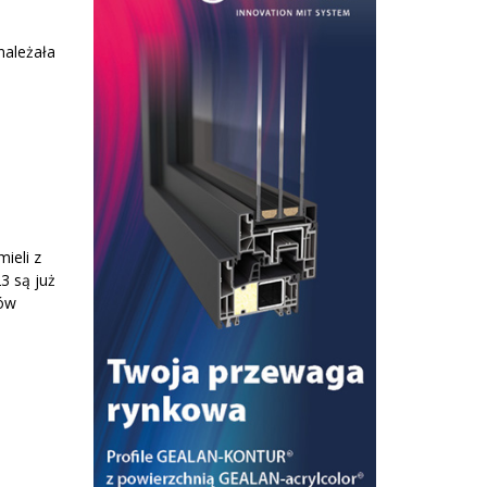
należała
ieli z
3 są już
dów