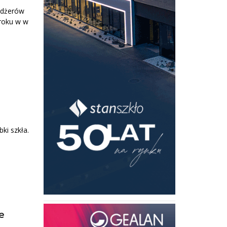
adżerów
 roku w w
a
ki szkła.
e