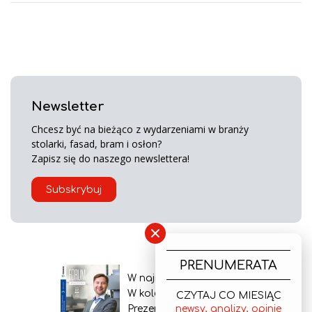
Newsletter
Chcesz być na bieżąco z wydarzeniami w branży
stolarki, fasad, bram i osłon?
Zapisz się do naszego newslettera!
Subskrybuj
×
PRENUMERATA
W najnowszym wydaniu
W kolejnym numerze
CZYTAJ CO MIESIĄC
Prezentacja gazety
newsy, analizy, opinie