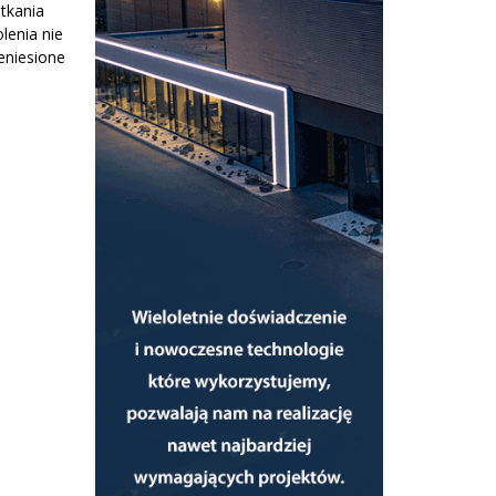
tkania
lenia nie
eniesione