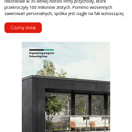
rekordowe w 35-letniej historii firmy przychody, które
przekroczyły 100 milionów złotych. Pomimo wiosennych
zawirowań personalnych, spółka jest ciągle na fali wznoszącej.
Czytaj dalej