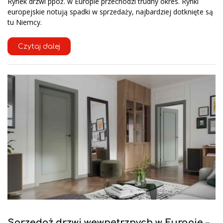
Rynek drzwi ppoż. w Europie przechodzi trudny okres. Rynki
europejskie notują spadki w sprzedaży, najbardziej dotknięte są
tu Niemcy.
Czytaj dalej
Sprzedaż drzwi wewnętrznych w Europie –