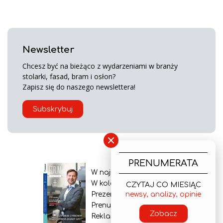
Newsletter
Chcesz być na bieżąco z wydarzeniami w branży
stolarki, fasad, bram i osłon?
Zapisz się do naszego newslettera!
Subskrybuj
×
PRENUMERATA
W najnowszym wydaniu
W kolejnym numerze
CZYTAJ CO MIESIĄC
Prezentacja gazety
newsy, analizy, opinie
Prenumerata
Zobacz
Reklama