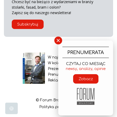
Chcesz być na bieżąco z wydarzeniami w branży
stolarki, fasad, bram i osłon?
Zapisz się do naszego newslettera!
Subskrybuj
×
PRENUMERATA
W najnowszym wydaniu
W kolejnym numerze
CZYTAJ CO MIESIĄC
newsy, analizy, opinie
Prezentacja gazety
Prenumerata
Zobacz
Reklama
© Forum Branżowe 2026
Polityka prywatności
🍪