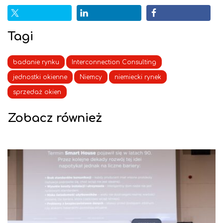
Tagi
badanie rynku
Interconnection Consulting
jednostki okienne
Niemcy
niemiecki rynek
sprzedaż okien
Zobacz również