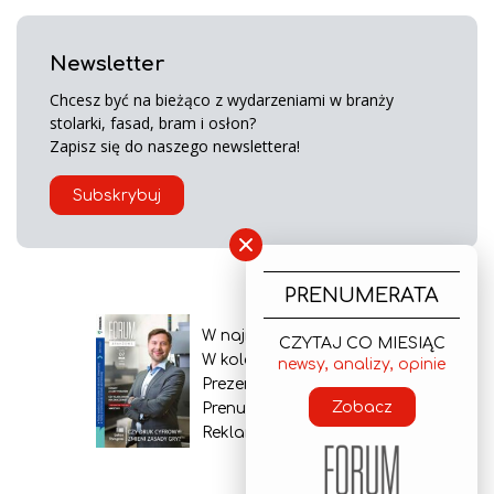
Newsletter
Chcesz być na bieżąco z wydarzeniami w branży
stolarki, fasad, bram i osłon?
Zapisz się do naszego newslettera!
Subskrybuj
×
PRENUMERATA
W najnowszym wydaniu
CZYTAJ CO MIESIĄC
W kolejnym numerze
newsy, analizy, opinie
Prezentacja gazety
Zobacz
Prenumerata
Reklama