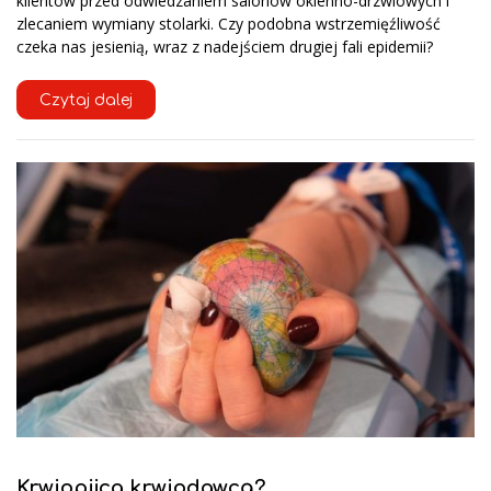
klientów przed odwiedzaniem salonów okienno-drzwiowych i
zlecaniem wymiany stolarki. Czy podobna wstrzemięźliwość
czeka nas jesienią, wraz z nadejściem drugiej fali epidemii?
Czytaj dalej
Krwiopijca krwiodawcą?