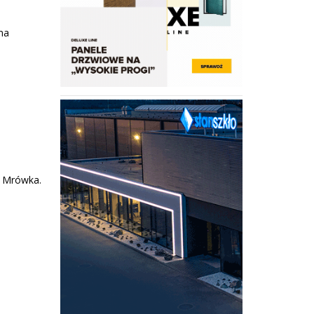
ma
h Mrówka.