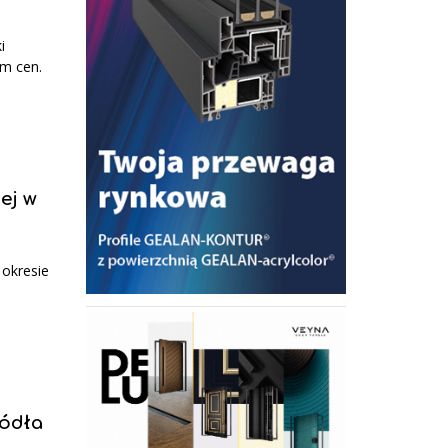
i
m cen.
ej w
okresie
ródła