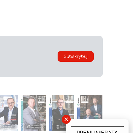
Subskrybuj
×
PRENUMERATA