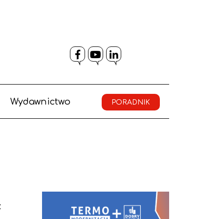
Facebook
YouTube
LinkedIn
Wydawnictwo
PORADNIK
ż