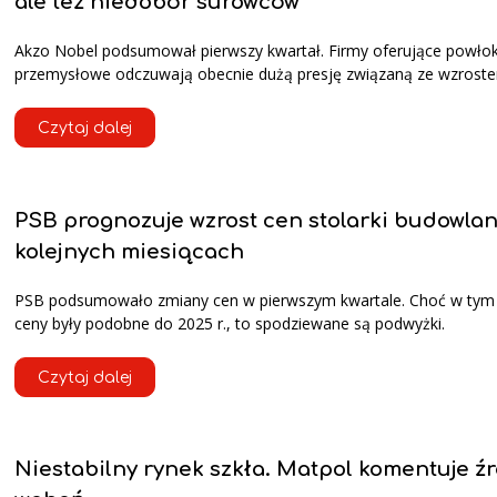
ale też niedobór surowców
Akzo Nobel podsumował pierwszy kwartał. Firmy oferujące powłok
przemysłowe odczuwają obecnie dużą presję związaną ze wzroste
Czytaj dalej
PSB prognozuje wzrost cen stolarki budowlan
kolejnych miesiącach
PSB podsumowało zmiany cen w pierwszym kwartale. Choć w tym 
ceny były podobne do 2025 r., to spodziewane są podwyżki.
Czytaj dalej
Niestabilny rynek szkła. Matpol komentuje ź