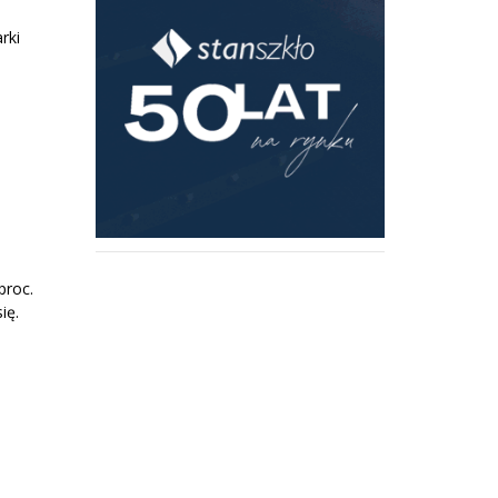
rki
proc.
ię.