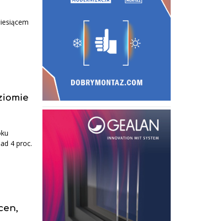
miesiącem
ziomie
oku
ad 4 proc.
cen,