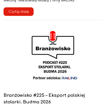
Wiktorią Twardowską-Molatą z firmy RAILING.
Czytaj dalej
Branżowisko #225 – Eksport polskiej
stolarki. Budma 2026